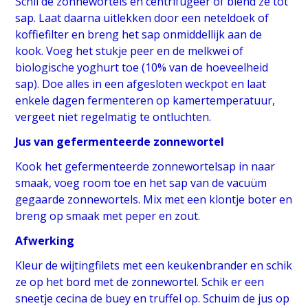
Schil de zonnewortels en centrifugeer of blend ze tot
sap. Laat daarna uitlekken door een neteldoek of
koffiefilter en breng het sap onmiddellijk aan de
kook. Voeg het stukje peer en de melkwei of
biologische yoghurt toe (10% van de hoeveelheid
sap). Doe alles in een afgesloten weckpot en laat
enkele dagen fermenteren op kamertemperatuur,
vergeet niet regelmatig te ontluchten.
Jus van gefermenteerde zonnewortel
Kook het gefermenteerde zonnewortelsap in naar
smaak, voeg room toe en het sap van de vacuüm
gegaarde zonnewortels. Mix met een klontje boter en
breng op smaak met peper en zout.
Afwerking
Kleur de wijtingfilets met een keukenbrander en schik
ze op het bord met de zonnewortel. Schik er een
sneetje cecina de buey en truffel op. Schuim de jus op