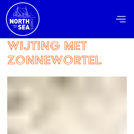
wijting met
zonnewortel