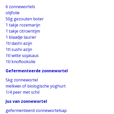
6 zonnewortels
olijfolie
50g gezouten boter
1 takje rozemarijn
1 takje citroentijm
1 blaadje laurier
1tl dashi-azijn
1tl sushi-azijn
1tl witte sojasaus
1tl knoflookolie
Gefermenteerde zonnewortel
5kg zonnewortel
melkwei of biologische yoghurt
1/4 peer met schil
Jus van zonnewortel
gefermenteerd zonnewortelsap