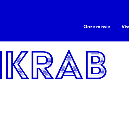
Onze missie
Vis
­krab