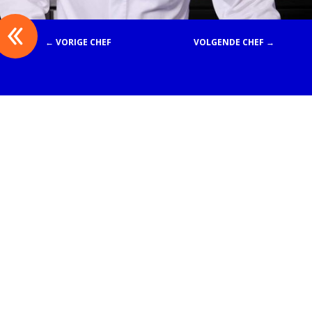
← VORIGE CHEF
VOLGENDE CHEF →