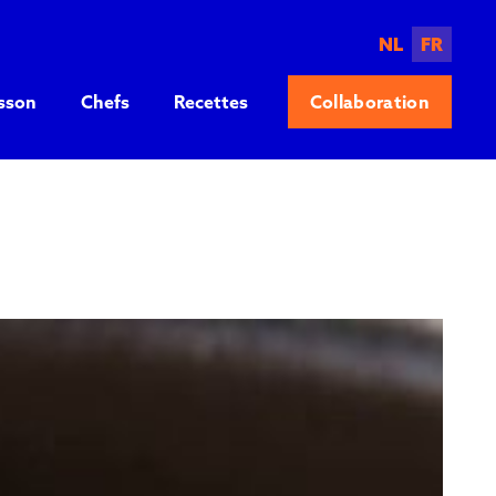
NL
FR
sson
Chefs
Recettes
Collaboration