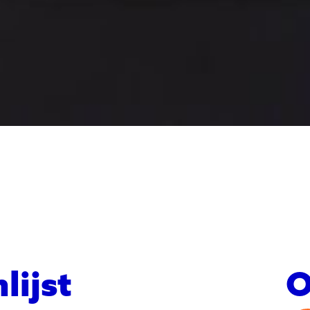
lijst
O