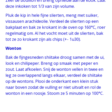
Zeef de bouillon en breng opnieuw aan de kook. Laat
deze inkoken tot 1/3 van zijn volume.
Pluk de kip in hele fijne slierten, meng met suiker,
vissausen arachideolie. Verdeel de slierten op een
bakplaat en bak ze krokant in de oven op 160°C, roer
regelmatig om. Al het vocht moet uit de slierten, bak
tot ze zo krokant zijn als chips (+- 1u30).
Wonton
Bak de fijngesneden shiitake droog samen met de ui,
look en chilipeper. Breng op smaak met peper en
zout. Laat afkoelen. Snij de wonton vellen in twee en
leg ze overlappend langs elkaar, verdeel de shiitake
op de wontons. Plooi de onderkant een klein stuk
naar boven zodat de vulling er niet uitvalt en rol de
wonton in een roosje. Stoom ze 5 minuten op 100°C.
Bouillon
Breng de ingekookte kippenbouillon op smaak met