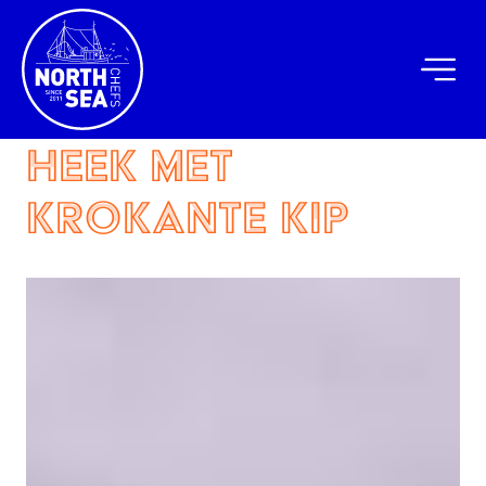
heek met
krokante kip