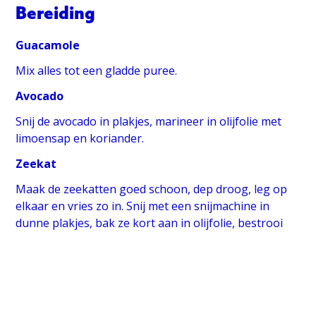
Bereiding
Guacamole
Mix alles tot een gladde puree.
Avocado
Snij de avocado in plakjes, marineer in olijfolie met
limoensap en koriander.
Zeekat
Maak de zeekatten goed schoon, dep droog, leg op
elkaar en vries zo in. Snij met een snijmachine in
dunne plakjes, bak ze kort aan in olijfolie, bestrooi
met poeder van gerookt piment, cacaonibs, kervel en
zeste van citroen.
Inktviskroepoek
Doe alle ingrediënten in de Thermomix, laat 25