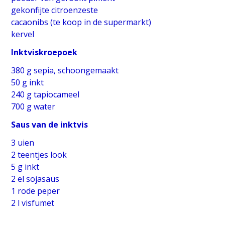
gekonfijte citroenzeste
cacaonibs (te koop in de supermarkt)
kervel
Inktviskroepoek
380 g sepia, schoongemaakt
50 g inkt
240 g tapiocameel
700 g water
Saus van de inktvis
3 uien
2 teentjes look
5 g inkt
2 el sojasaus
1 rode peper
2 l visfumet