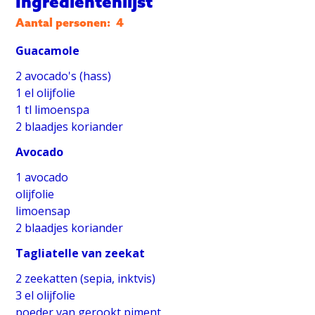
Ingrediëntenlijst
Aantal personen:
4
Guacamole
2 avocado's (hass)
1 el olijfolie
1 tl limoenspa
2 blaadjes koriander
Avocado
1 avocado
olijfolie
limoensap
2 blaadjes koriander
Tagliatelle van zeekat
2 zeekatten (sepia, inktvis)
3 el olijfolie
poeder van gerookt piment