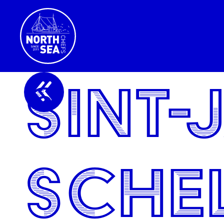
Sint-
sche