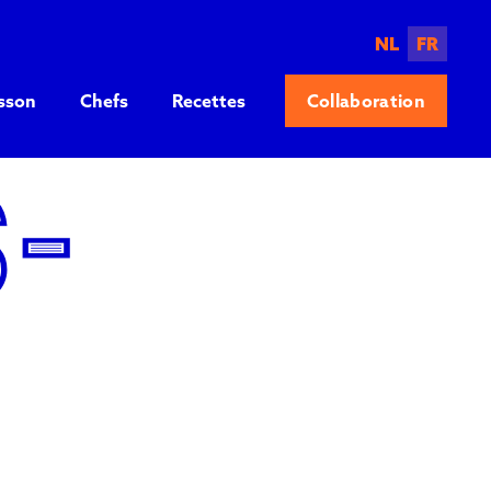
NL
FR
sson
Chefs
Recettes
Collaboration
­