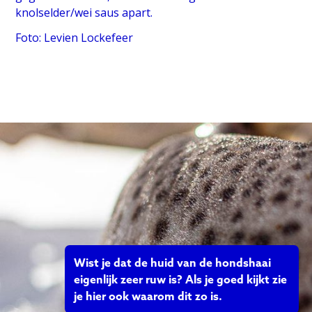
knolselder/wei saus apart.
Foto: Levien Lockefeer
Wist je dat de huid van de hondshaai
eigenlijk zeer ruw is? Als je goed kijkt zie
je hier ook waarom dit zo is.