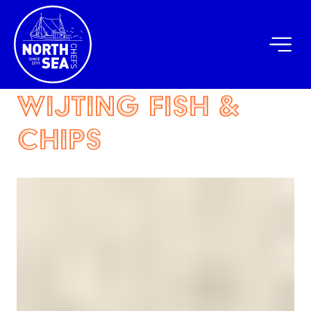
Wijting Fish &
Chips