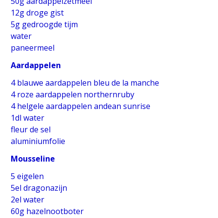
50g aardappelzetmeel
12g droge gist
5g gedroogde tijm
water
paneermeel
Aardappelen
4 blauwe aardappelen bleu de la manche
4 roze aardappelen northernruby
4 helgele aardappelen andean sunrise
1dl water
fleur de sel
aluminiumfolie
Mousseline
5 eigelen
5el dragonazijn
2el water
60g hazelnootboter